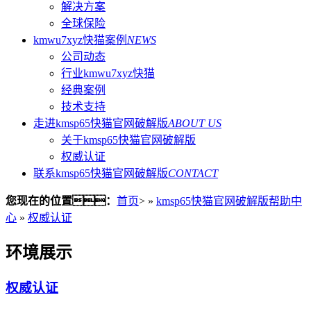
解决方案
全球保险
kmwu7xyz快猫案例
NEWS
公司动态
行业kmwu7xyz快猫
经典案例
技术支持
走进kmsp65快猫官网破解版
ABOUT US
关于kmsp65快猫官网破解版
权威认证
联系kmsp65快猫官网破解版
CONTACT
您现在的位置：
首页
> »
kmsp65快猫官网破解版帮助中
心
»
权威认证
环境展示
权威认证