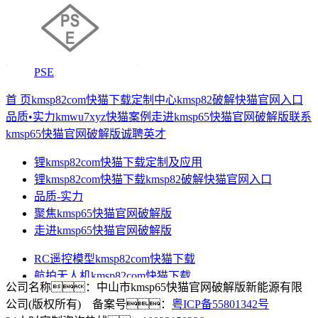
PSE
首 页
kmsp82com快猫下载定制中心
kmsp82破解快猫官网入口
品质•实力
kmwu7xyz快猫案例
走进kmsp65快猫官网破解版
联系
kmsp65快猫官网破解版
诚聘英才
锂kmsp82com快猫下载定制及应用
锂kmsp82com快猫下载kmsp82破解快猫官网入口
品质-实力
聚焦kmsp65快猫官网破解版
走进kmsp65快猫官网破解版
RC遥控模型kmsp82com快猫下载
航拍无人机kmsp82com快猫下载
公司名称：中山市kmsp65快猫官网破解版新能源有限
汽车应急启动电源
公司(版权所有) 备案号：
粤ICP备55801342号
电动自行车kmsp82com快猫下载