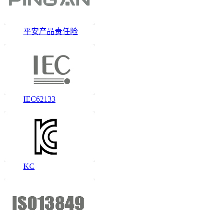
平安产品责任险
IEC62133
KC